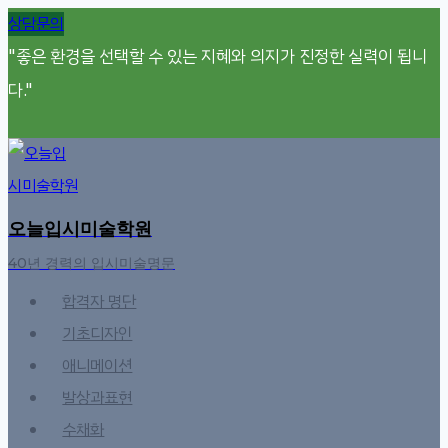
Skip
상담문의
to
"좋은 환경을 선택할 수 있는 지혜와 의지가 진정한 실력이 됩니
content
다."
오늘입시미술학원
40년 경력의 입시미술명문
합격자 명단
기초디자인
애니메이션
발상과표현
수채화